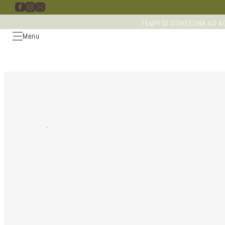
Vai
direttamente
ai contenuti
TEMPI DI CONSEGNA AD AG
Menu
Passa alle
informazioni
sul
prodotto