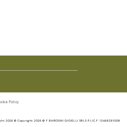
okie Policy
ght 2026 ©
Copyright 2026 © F BAROSINI GIOIELLI SRLS P.I./C.F. 13448291008