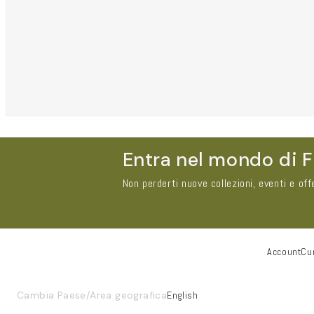
Entra nel mondo di F
Non perderti nuove collezioni, eventi e off
Account
Cur
Nome e Cognome*
Cambia Paese/Area geografica
English
Email*