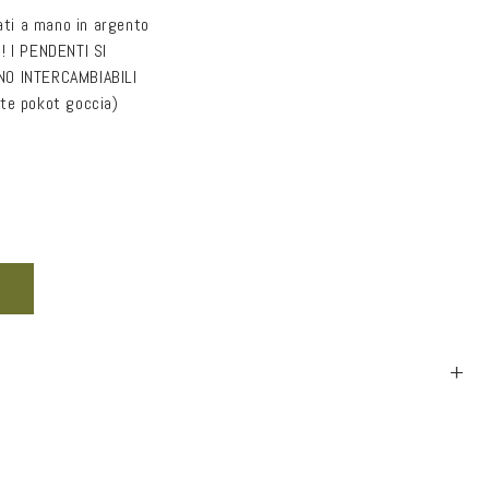
zati a mano in argento
r
! I PENDENTI SI
e
NO INTERCAMBIABILI
a
te pokot goccia)
g
e
o
nta
g
tità
r
hi
a
sinta
nto
f
i
+
c
a