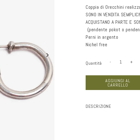
listino
Coppia di Orecchini realiz
SONO IN VENDITA SEMPLICI!
ACQUISTANO A PARTE E SO
(pendente pokot o penden
Perni in argento
Nichel free
-
+
Quantità
Quantità
Diminuisci
Aume
quantità
quan
per
per
Cerchi
Cerc
AGGIUNGI AL
lisci
lisci
CARRELLO
Mamasinta
Mama
S
S
argento
arge
DESCRIZIONE