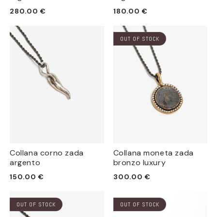
Prezzo
Prezzo
280.00 €
180.00 €
di
di
listino
listino
OUT OF STOCK
Collana corno zada
Collana moneta zada
argento
bronzo luxury
Prezzo
Prezzo
150.00 €
300.00 €
di
di
listino
listino
OUT OF STOCK
OUT OF STOCK