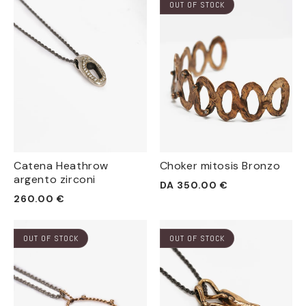
OUT OF STOCK
Catena Heathrow
Choker mitosis Bronzo
argento zirconi
Prezzo
DA 350.00 €
Prezzo
260.00 €
di
di
listino
listino
OUT OF STOCK
OUT OF STOCK