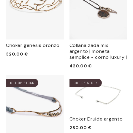
Choker genesis bronzo
Collana zada mix
argento | moneta
Prezzo
320.00 €
semplice - corno luxury |
di
Prezzo
420.00 €
listino
di
listino
OUT OF STOCK
OUT OF STOCK
Choker Druide argento
Prezzo
280.00 €