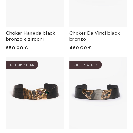
Choker Haneda black
Choker Da Vinci black
bronzo e zirconi
bronzo
Prezzo
Prezzo
550.00 €
460.00 €
di
di
listino
listino
OUT OF STOCK
OUT OF STOCK