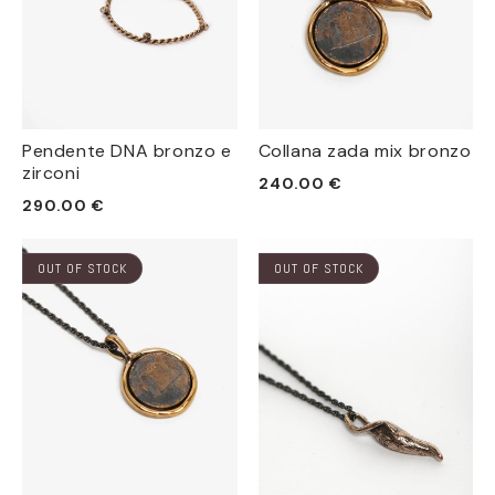
Pendente DNA bronzo e
Collana zada mix bronzo
zirconi
Prezzo
240.00 €
Prezzo
290.00 €
di
di
listino
listino
OUT OF STOCK
OUT OF STOCK