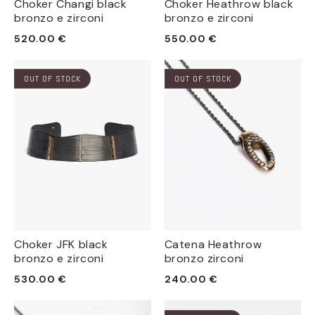
Choker Changi black
Choker Heathrow black
bronzo e zirconi
bronzo e zirconi
Prezzo
Prezzo
520.00 €
550.00 €
di
di
listino
listino
OUT OF STOCK
OUT OF STOCK
Choker JFK black
Catena Heathrow
bronzo e zirconi
bronzo zirconi
Prezzo
Prezzo
530.00 €
240.00 €
di
di
listino
listino