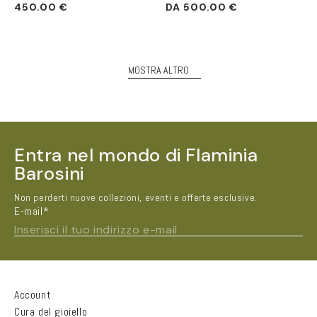
Prezzo
Prezzo
450.00 €
DA 500.00 €
di
di
listino
listino
MOSTRA ALTRO
Entra nel mondo di Flaminia
Barosini
Non perderti nuove collezioni, eventi e offerte esclusive.
E-mail*
Inserisci il tuo indirizzo e-mail
Nome e Cognome*
Account
Cura del gioiello