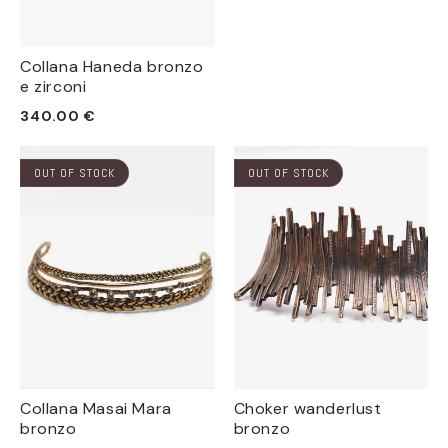
di
listino
Collana Haneda bronzo
e zirconi
Prezzo
340.00 €
di
listino
OUT OF STOCK
OUT OF STOCK
Collana Masai Mara
Choker wanderlust
bronzo
bronzo