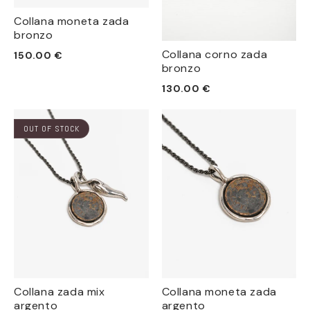
Collana moneta zada
bronzo
Prezzo
Collana corno zada
150.00 €
bronzo
di
listino
Prezzo
130.00 €
di
listino
OUT OF STOCK
Collana zada mix
Collana moneta zada
argento
argento