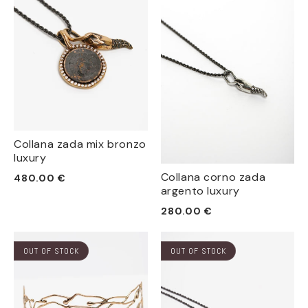
Collana zada mix bronzo
luxury
Prezzo
Collana corno zada
480.00 €
argento luxury
di
listino
Prezzo
280.00 €
di
listino
OUT OF STOCK
OUT OF STOCK