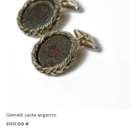
Gemelli zada argento
Prezzo
300.00 €
di