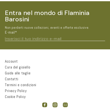
listino
Entra nel mondo di Flaminia
Barosini
Non perderti nuove collezioni, eventi e offerte esclusive.
E-mail*
Inserisci il tuo indirizzo e-mail
Nome e Cognome*
Account
Cura del gioiello
Guida alle taglie
Città
Contatti
Termini e condizioni
Privacy Policy
Email*
Cookie Policy