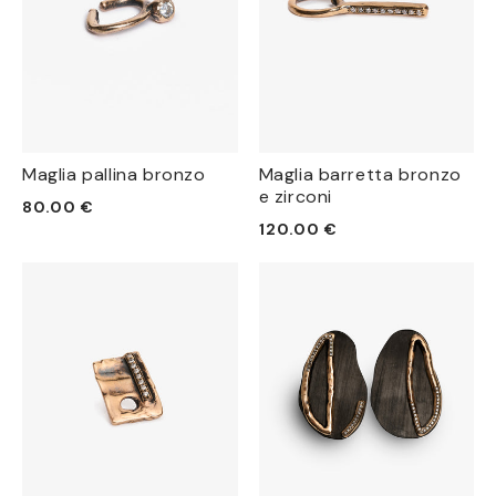
Maglia pallina bronzo
Maglia barretta bronzo
e zirconi
Prezzo
80.00 €
Prezzo
120.00 €
di
di
listino
listino