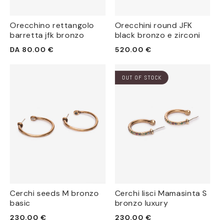
Orecchino rettangolo
Orecchini round JFK
barretta jfk bronzo
black bronzo e zirconi
Prezzo
Prezzo
DA 80.00 €
520.00 €
di
di
listino
listino
OUT OF STOCK
Cerchi seeds M bronzo
Cerchi lisci Mamasinta S
basic
bronzo luxury
Prezzo
Prezzo
230.00 €
230.00 €