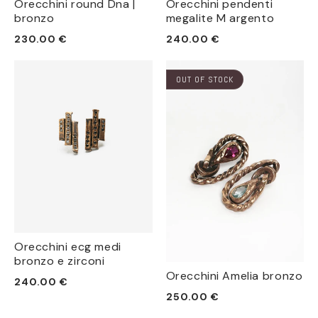
Orecchini round Dna |
Orecchini pendenti
bronzo
megalite M argento
Prezzo
Prezzo
230.00 €
240.00 €
di
di
listino
listino
OUT OF STOCK
Orecchini ecg medi
bronzo e zirconi
Orecchini Amelia bronzo
Prezzo
240.00 €
Prezzo
250.00 €
di
di
listino