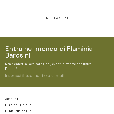
di
listino
MOSTRA ALTRO
Entra nel mondo di Flaminia
Barosini
Non perderti nuove collezioni, eventi e offerte esclusive.
E-mail*
Inserisci il tuo indirizzo e-mail
Nome e Cognome*
Account
Cura del gioiello
Guida alle taglie