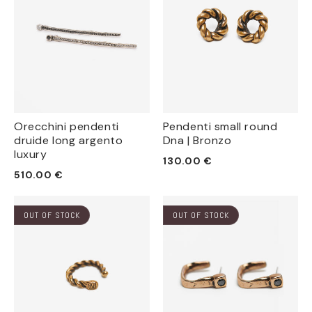
Orecchini pendenti
Pendenti small round
druide long argento
Dna | Bronzo
luxury
Prezzo
130.00 €
Prezzo
510.00 €
di
di
listino
listino
OUT OF STOCK
OUT OF STOCK