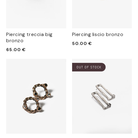
Piercing treccia big
Piercing liscio bronzo
bronzo
Prezzo
50.00 €
Prezzo
65.00 €
di
di
listino
listino
OUT OF STOCK