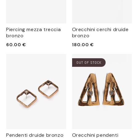
Piercing mezza treccia
Orecchini cerchi druide
bronzo
bronzo
Prezzo
Prezzo
60.00 €
180.00 €
di
di
listino
listino
OUT OF STOCK
Pendenti druide bronzo
Orecchini pendenti