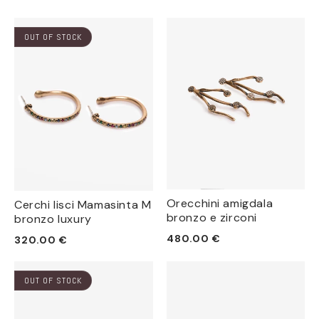
di
di
listino
listino
OUT OF STOCK
Orecchini amigdala
Cerchi lisci Mamasinta M
bronzo e zirconi
bronzo luxury
Prezzo
Prezzo
480.00 €
320.00 €
di
di
listino
listino
OUT OF STOCK