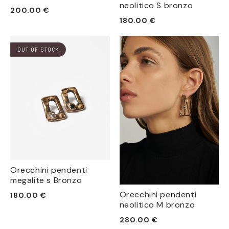
neolitico S bronzo
Prezzo
200.00 €
Prezzo
180.00 €
di
di
listino
listino
OUT OF STOCK
Orecchini pendenti
megalite s Bronzo
Prezzo
Orecchini pendenti
180.00 €
neolitico M bronzo
di
listino
Prezzo
280.00 €