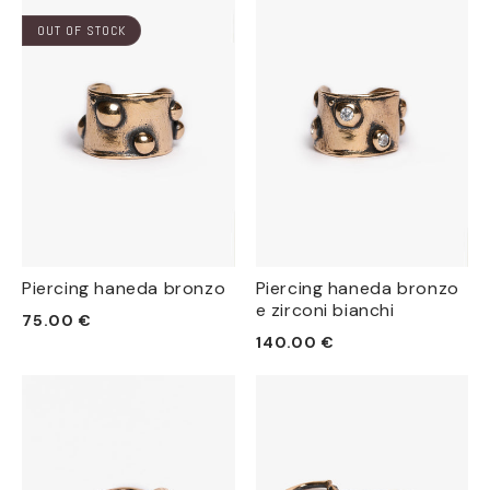
listino
OUT OF STOCK
Piercing haneda bronzo
Piercing haneda bronzo
e zirconi bianchi
Prezzo
75.00 €
Prezzo
140.00 €
di
di
listino
listino