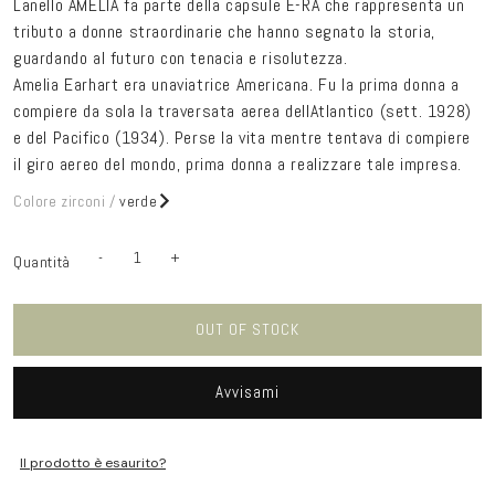
Lanello AMELIA fa parte della capsule È-RA che rappresenta un
tributo a donne straordinarie che hanno segnato la storia,
guardando al futuro con tenacia e risolutezza.
Amelia Earhart era unaviatrice Americana. Fu la prima donna a
compiere da sola la traversata aerea dellAtlantico (sett. 1928)
e del Pacifico (1934). Perse la vita mentre tentava di compiere
il giro aereo del mondo, prima donna a realizzare tale impresa.
Colore zirconi /
verde
Variante
verde
Avvisami
-
+
Quantità
Quantità
Diminuisci
Aumenta
esaurita
quantità
quantità
Variante
rosso
o
Avvisami
per
per
esaurita
non
Variante
Anello
Anello
giallo
o
Avvisami
disponibile
esaurita
Amelia
Amelia
non
OUT OF STOCK
Variante
blu
Avvisami
o
Bronzo
Bronzo
disponibile
esaurita
non
Variante
azzurro
o
Avvisami
disponibile
esaurita
non
Avvisami
o
disponibile
non
disponibile
Il prodotto è esaurito?