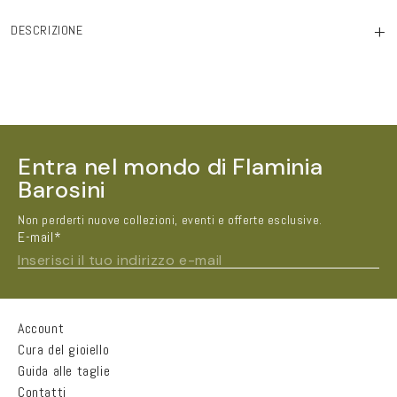
+
DESCRIZIONE
Entra nel mondo di Flaminia
Barosini
Non perderti nuove collezioni, eventi e offerte esclusive.
E-mail*
Inserisci il tuo indirizzo e-mail
Account
Nome e Cognome*
Cura del gioiello
Guida alle taglie
Contatti
Città