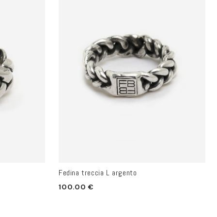
Fedina treccia L argento
Prezzo
100.00 €
di
listino