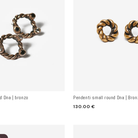
d Dna | bronzo
Pendenti small round Dna | Bron
Prezzo
130.00 €
di
listino