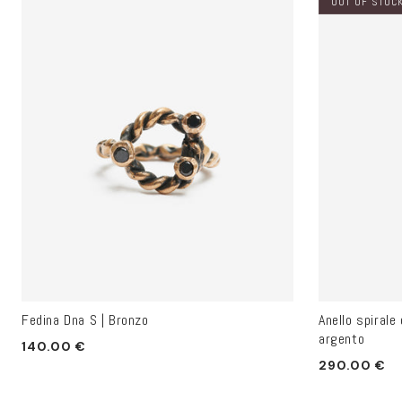
OUT OF STOC
Fedina Dna S | Bronzo
Anello spirale 
argento
Prezzo
140.00 €
Prezzo
290.00 €
di
di
listino