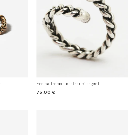
ni
Fedina treccia contrarie' argento
Prezzo
75.00 €
di
listino