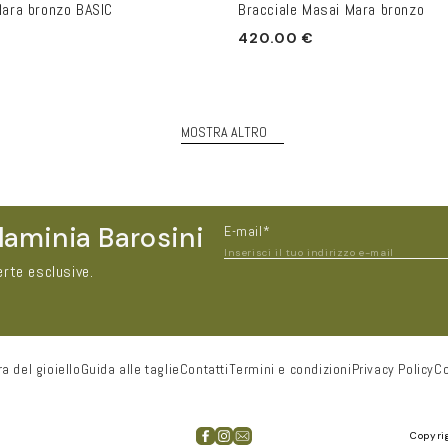
Mara bronzo BASIC
Bracciale Masai Mara bronzo
Prezzo
420.00 €
di
listino
MOSTRA ALTRO
laminia Barosini
E-mail*
Inserisci il tuo indirizzo e-mail
erte esclusive.
a del gioiello
Guida alle taglie
Contatti
Termini e condizioni
Privacy Policy
Co
Città
Copyri