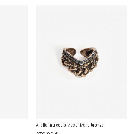
Anello intreccio Masai Mara bronzo
Prezzo
270.00 €