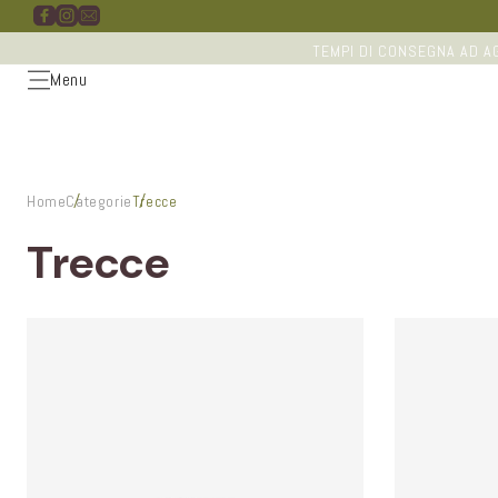
Vai
direttamente
ai contenuti
TEMPI DI CONSEGNA AD AG
Menu
Home
Categorie
Trecce
Trecce