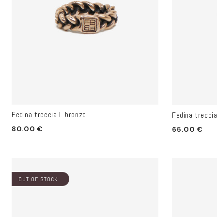
Fedina treccia L bronzo
Fedina treccia
Prezzo
Prezzo
80.00 €
65.00 €
di
di
listino
listino
OUT OF STOCK