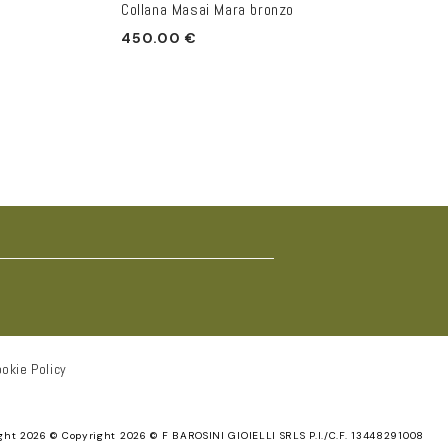
Collana Masai Mara bronzo
Prezzo
450.00 €
di
listino
okie Policy
ght 2026 ©
Copyright 2026 © F BAROSINI GIOIELLI SRLS P.I./C.F. 13448291008