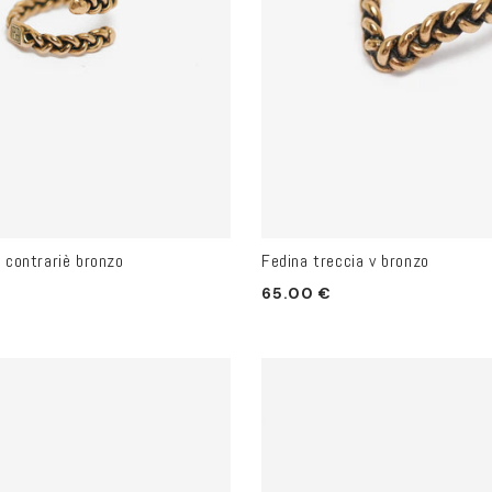
 contrariè bronzo
Fedina treccia v bronzo
Prezzo
65.00 €
di
listino