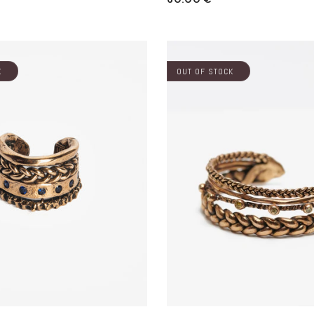
di
listino
K
OUT OF STOCK