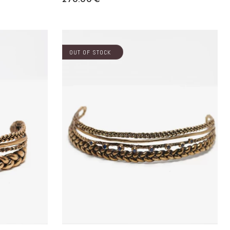
di
listino
OUT OF STOCK