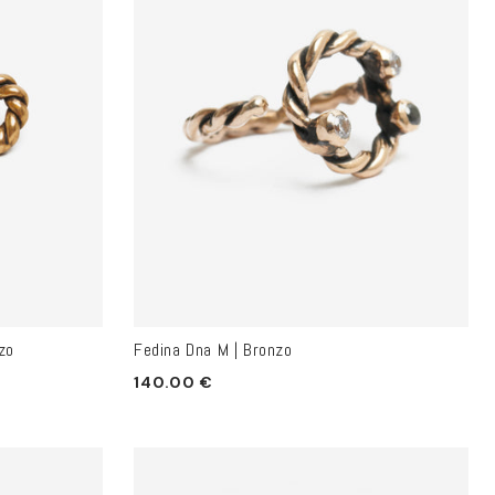
zo
Fedina Dna M | Bronzo
Prezzo
140.00 €
di
listino