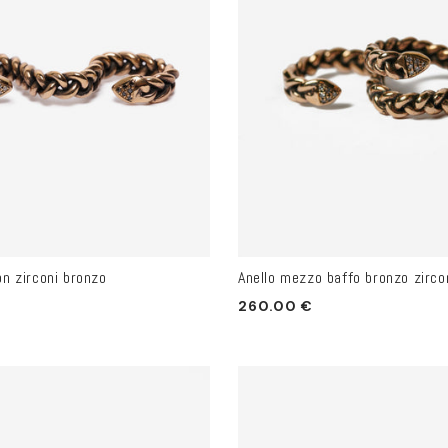
on zirconi bronzo
Anello mezzo baffo bronzo zirco
Prezzo
260.00 €
di
listino