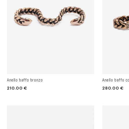
Anello baffo bronzo
Anello baffo c
Prezzo
Prezzo
210.00 €
280.00 €
di
di
listino
listino