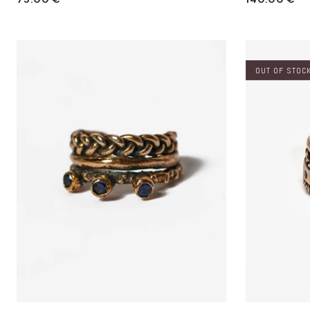
di
di
listino
listino
OUT OF STOC