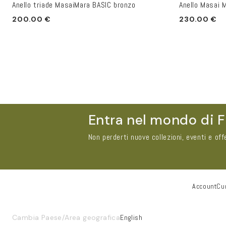
Anello triade MasaiMara BASIC bronzo
Anello Masai 
Prezzo
Prezzo
200.00 €
230.00 €
di
di
listino
listino
Entra nel mondo di F
Non perderti nuove collezioni, eventi e off
Account
Cur
Nome e Cognome*
Cambia Paese/Area geografica
English