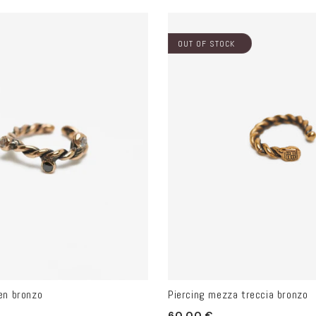
OUT OF STOCK
en bronzo
Piercing mezza treccia bronzo
Prezzo
60.00 €