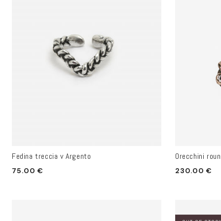
Fedina treccia v Argento
Orecchini roun
Prezzo
Prezzo
75.00 €
230.00 €
di
di
listino
listino