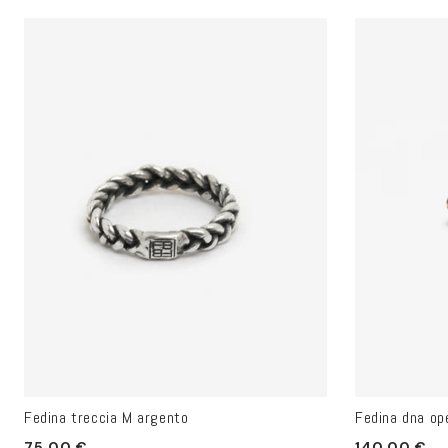
listino
Fedina treccia M argento
Fedina dna op
Prezzo
Prezzo
75.00 €
140.00 €