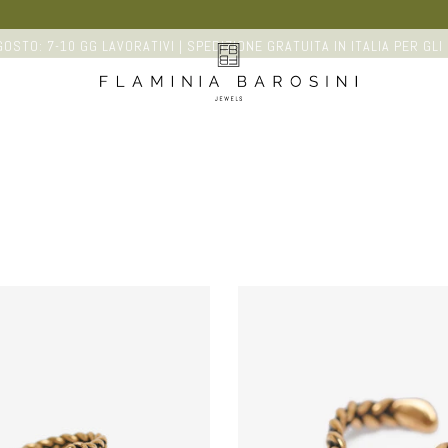
OSTO: 7-10 GG LAVORATIVI | SPEDIZIONE GRATUITA IN ITALIA PER GLI 