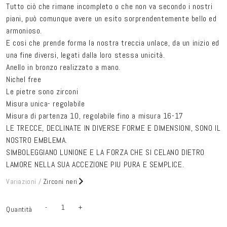
Tutto ciò che rimane incompleto o che non va secondo i nostri
piani, può comunque avere un esito sorprendentemente bello ed
armonioso.
E cosi che prende forma la nostra treccia unlace, da un inizio ed
una fine diversi, legati dalla loro stessa unicità.
Anello in bronzo realizzato a mano.
Nichel free
Le pietre sono zirconi
Misura unica- regolabile
Misura di partenza 10, regolabile fino a misura 16-17
LE TRECCE, DECLINATE IN DIVERSE FORME E DIMENSIONI, SONO IL
NOSTRO EMBLEMA.
SIMBOLEGGIANO LUNIONE E LA FORZA CHE SI CELANO DIETRO
LAMORE NELLA SUA ACCEZIONE PIU PURA E SEMPLICE.
Variazioni /
Zirconi neri
Variante
Zirconi neri
Avvisami
-
+
Quantità
Quantità
Diminuisci
Aumenta
esaurita
quantità
quantità
Variante
Zirconi bianchi
o
Avvisami
per
per
esaurita
non