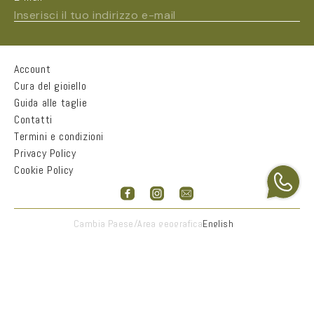
Inserisci il tuo indirizzo e-mail
Account
Nome e Cognome*
Cura del gioiello
Guida alle taglie
Contatti
Città
Termini e condizioni
Privacy Policy
Cookie Policy
Email*
Accetto
informativa sulla privacy
Cambia Paese/Area geografica
English
INVIA
Copyright 2026 ©
Copyright 2026 © F BAROSINI GIOIELLI
SRLS P.I./C.F. 13448291008