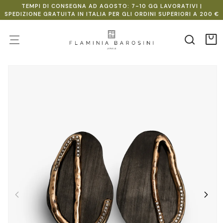
Vai
TEMPI DI CONSEGNA AD AGOSTO: 7-10 GG LAVORATIVI |
direttamente
SPEDIZIONE GRATUITA IN ITALIA PER GLI ORDINI SUPERIORI A 200 €
ai contenuti
Carr
Passa alle
informazioni
sul
prodotto