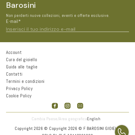
Barosini
Non perderti nuove collezioni, eventi e offerte esclusive.
E-mail*
Inserisci il tuo indirizzo e-mail
Account
Nome e Cognome*
Cura del gioiello
Guida alle taglie
Contatti
Città
Termini e condizioni
Privacy Policy
Cookie Policy
Email*
Accetto
informativa sulla privacy
Cambia Paese/Area geografica
English
INVIA
Copyright 2026 ©
Copyright 2026 © F BAROSINI GIOIELLI