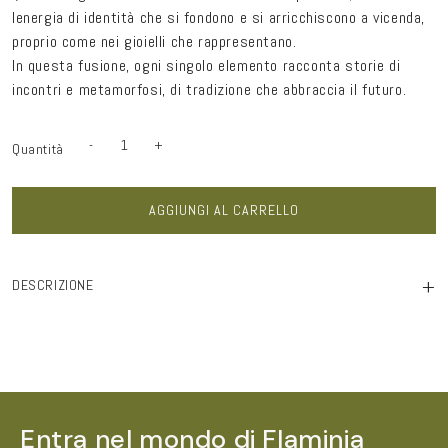
lenergia di identità che si fondono e si arricchiscono a vicenda,
proprio come nei gioielli che rappresentano.
In questa fusione, ogni singolo elemento racconta storie di
incontri e metamorfosi, di tradizione che abbraccia il futuro.
-
+
Quantità
Quantità
Diminuisci
Aumenta
quantità
quantità
per
per
Orecchini
Orecchini
round
round
AGGIUNGI AL CARRELLO
JFK
JFK
black
black
bronzo
bronzo
e
e
zirconi
zirconi
+
DESCRIZIONE
Entra nel mondo di Flaminia