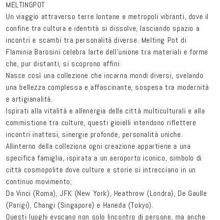
MELTINGPOT
Un viaggio attraverso terre lontane e metropoli vibranti, dove il
confine tra cultura e identità si dissolve, lasciando spazio a
incontri e scambi tra personalità diverse. Melting Pot di
Flaminia Barosini celebra larte dell’unione tra materiali e forme
che, pur distanti, si scoprono affini.
Nasce così una collezione che incarna mondi diversi, svelando
una bellezza complessa e affascinante, sospesa tra modernità
e artigianalità.
Ispirati alla vitalità e allenergia delle città multiculturali e alla
commistione tra culture, questi gioielli intendono riflettere
incontri inattesi, sinergie profonde, personalità uniche.
Allinterno della collezione ogni creazione appartiene a una
specifica famiglia, ispirata a un aeroporto iconico, simbolo di
città cosmopolite dove culture e storie si intrecciano in un
continuo movimento;
Da Vinci (Roma), JFK (New York), Heathrow (Londra), De Gaulle
(Parigi), Changi (Singapore) e Haneda (Tokyo).
Questi luoghi evocano non solo lincontro di persone, ma anche