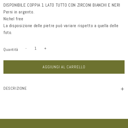
DISPONIBILE COPPIA 1 LATO TUTTO CON ZIRCONI BIANCHI E NERI
Perni in argento.
Nichel free
La disposizione delle pietre può variare rispetto a quella delle
foto.
-
+
Quantità
Quantità
Diminuisci
Aumenta
quantità
quantità
per
per
Orecchini
Orecchini
round
round
AGGIUNGI AL CARRELLO
Dna
Dna
|
|
bronzo
bronzo
+
DESCRIZIONE