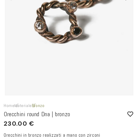
Home
Materiale
Bronzo
Orecchini round Dna | bronzo
PREZZO
230.00 €
DI
Orecchini in bronzo realizzati a mano con zirconi
LISTINO