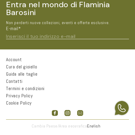
Entra nel mondo di Flaminia
Barosini
Non perderti nuove collezioni, eventi e offerte esclusive.
E-mail*
Inserisci il tuo indirizzo e-mail
Account
Nome e Cognome*
Cura del gioiello
Guida alle taglie
Contatti
Città
Termini e condizioni
Privacy Policy
Cookie Policy
Email*
Accetto
informativa sulla privacy
Cambia Paese/Area geografica
English
INVIA