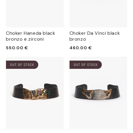
Choker Haneda black
Choker Da Vinci black
bronzo e zirconi
bronzo
Prezzo
Prezzo
550.00 €
460.00 €
di
di
listino
listino
OUT OF STOCK
OUT OF STOCK