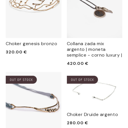
Choker genesis bronzo
Collana zada mix
argento | moneta
Prezzo
320.00 €
semplice - corno luxury |
di
Prezzo
420.00 €
listino
di
listino
OUT OF STOCK
OUT OF STOCK
Choker Druide argento
Prezzo
280.00 €