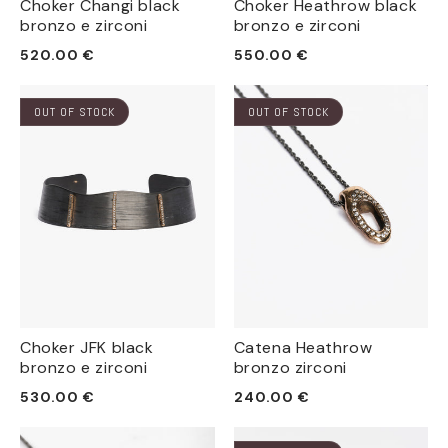
Choker Changi black
Choker Heathrow black
bronzo e zirconi
bronzo e zirconi
Prezzo
Prezzo
520.00 €
550.00 €
di
di
listino
listino
OUT OF STOCK
OUT OF STOCK
Choker JFK black
Catena Heathrow
bronzo e zirconi
bronzo zirconi
Prezzo
Prezzo
530.00 €
240.00 €
di
di
listino
listino