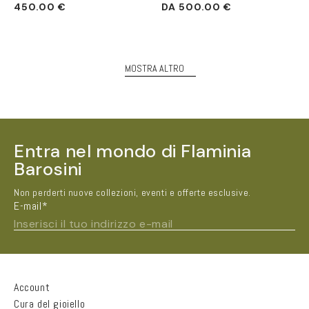
Prezzo
Prezzo
450.00 €
DA 500.00 €
di
di
listino
listino
MOSTRA ALTRO
Entra nel mondo di Flaminia
Barosini
Non perderti nuove collezioni, eventi e offerte esclusive.
E-mail*
Inserisci il tuo indirizzo e-mail
Nome e Cognome*
Account
Cura del gioiello