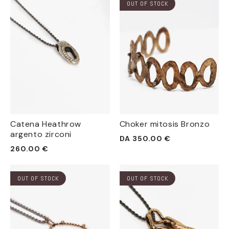
OUT OF STOCK
Catena Heathrow
Choker mitosis Bronzo
argento zirconi
Prezzo
DA 350.00 €
Prezzo
260.00 €
di
di
listino
listino
OUT OF STOCK
OUT OF STOCK