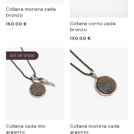
Collana moneta zada
bronzo
Prezzo
Collana corno zada
150.00 €
bronzo
di
listino
Prezzo
130.00 €
di
listino
OUT OF STOCK
Collana zada mix
Collana moneta zada
argento
argento