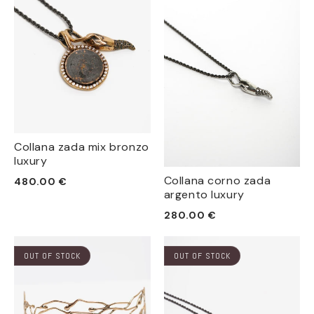
Collana zada mix bronzo
luxury
Prezzo
Collana corno zada
480.00 €
argento luxury
di
listino
Prezzo
280.00 €
di
listino
OUT OF STOCK
OUT OF STOCK