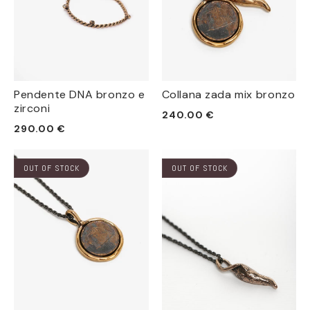
Pendente DNA bronzo e
Collana zada mix bronzo
zirconi
Prezzo
240.00 €
Prezzo
290.00 €
di
di
listino
listino
OUT OF STOCK
OUT OF STOCK