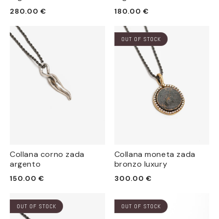
Prezzo
Prezzo
280.00 €
180.00 €
di
di
listino
listino
OUT OF STOCK
Collana corno zada
Collana moneta zada
argento
bronzo luxury
Prezzo
Prezzo
150.00 €
300.00 €
di
di
listino
listino
OUT OF STOCK
OUT OF STOCK