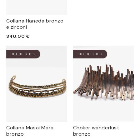
di
listino
Collana Haneda bronzo
e zirconi
Prezzo
340.00 €
di
listino
OUT OF STOCK
OUT OF STOCK
Collana Masai Mara
Choker wanderlust
bronzo
bronzo