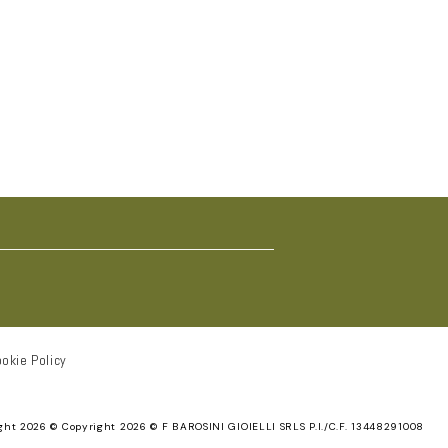
okie Policy
ght 2026 ©
Copyright 2026 © F BAROSINI GIOIELLI SRLS P.I./C.F. 13448291008