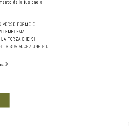
mento della fusione a
r
e
 DIVERSE FORME E
a
TRO EMBLEMA.
g
 LA FORZA CHE SI
e
LLA SUA ACCEZIONE PIU
o
ona
g
r
nta
a
tità
f
na
ia
i
zo
c
+
a