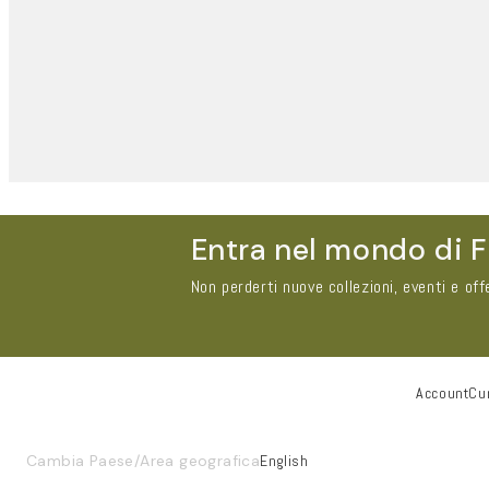
Entra nel mondo di F
Non perderti nuove collezioni, eventi e off
Account
Cur
Nome e Cognome*
Cambia Paese/Area geografica
English
Email*