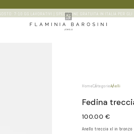
OSTO: 7-10 GG LAVORATIVI | SPEDIZIONE GRATUITA IN ITALIA PER GLI 
Home
Categorie
Anelli
Fedina trecc
100.00 €
Anello treccia xl in bronzo