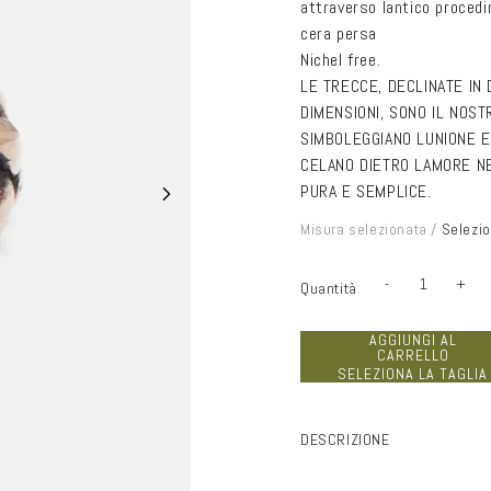
attraverso lantico procedi
cera persa
Nichel free.
LE TRECCE, DECLINATE IN
DIMENSIONI, SONO IL NOS
SIMBOLEGGIANO LUNIONE E
CELANO DIETRO LAMORE NE
PURA E SEMPLICE.
Misura selezionata /
Selezi
-
+
Quantità
Quantità
Diminuisci
Aume
quantità
quan
per
per
Fedina
Fedi
AGGIUNGI AL
treccia
trecc
CARRELLO
XL
XL
SELEZIONA LA TAGLIA
bronzo
bron
DESCRIZIONE