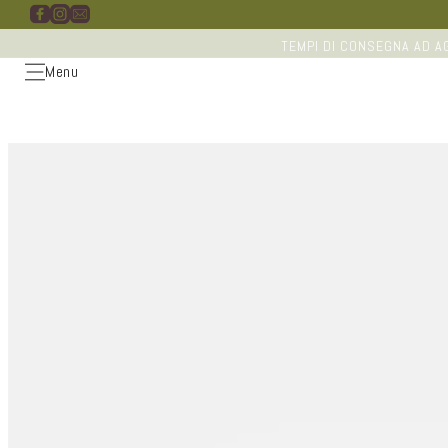
Vai
direttamente
ai contenuti
TEMPI DI CONSEGNA AD AG
Menu
Passa alle
informazioni
sul
prodotto