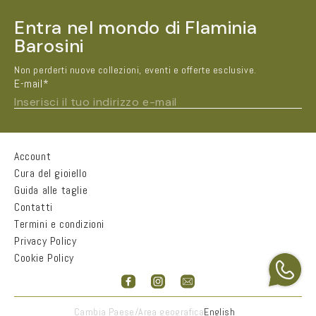
Entra nel mondo di Flaminia
Barosini
Non perderti nuove collezioni, eventi e offerte esclusive.
E-mail*
Inserisci il tuo indirizzo e-mail
Account
Nome e Cognome*
Cura del gioiello
Guida alle taglie
Contatti
Città
Termini e condizioni
Privacy Policy
Cookie Policy
Email*
Accetto
informativa sulla privacy
Cambia Paese/Area geografica
English