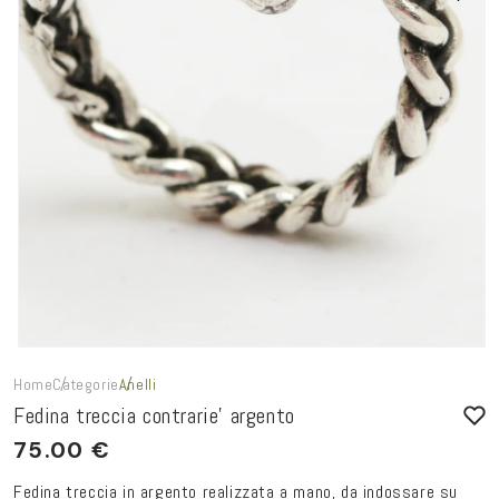
Home
Categorie
Anelli
Fedina treccia contrarie' argento
PREZZO
75.00 €
DI
Fedina treccia in argento realizzata a mano, da indossare su
LISTINO