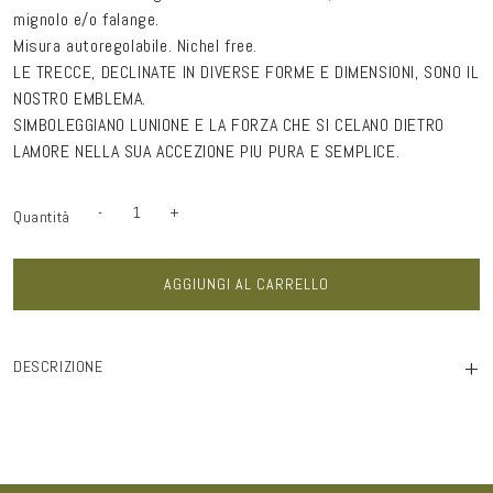
mignolo e/o falange.
Misura autoregolabile. Nichel free.
LE TRECCE, DECLINATE IN DIVERSE FORME E DIMENSIONI, SONO IL
NOSTRO EMBLEMA.
SIMBOLEGGIANO LUNIONE E LA FORZA CHE SI CELANO DIETRO
LAMORE NELLA SUA ACCEZIONE PIU PURA E SEMPLICE.
-
+
Quantità
Quantità
Diminuisci
Aumenta
quantità
quantità
per
per
Fedina
Fedina
treccia
treccia
AGGIUNGI AL CARRELLO
contrarie&#39;
contrarie&#39;
argento
argento
+
DESCRIZIONE