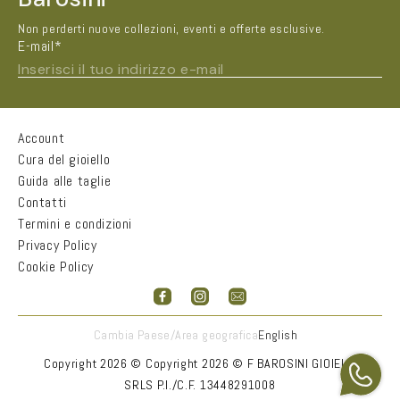
Non perderti nuove collezioni, eventi e offerte esclusive.
E-mail*
Inserisci il tuo indirizzo e-mail
Account
Nome e Cognome*
Cura del gioiello
Guida alle taglie
Contatti
Città
Termini e condizioni
Privacy Policy
Cookie Policy
Email*
Accetto
informativa sulla privacy
Cambia Paese/Area geografica
English
INVIA
Copyright 2026 ©
Copyright 2026 © F BAROSINI GIOIELLI
SRLS P.I./C.F. 13448291008