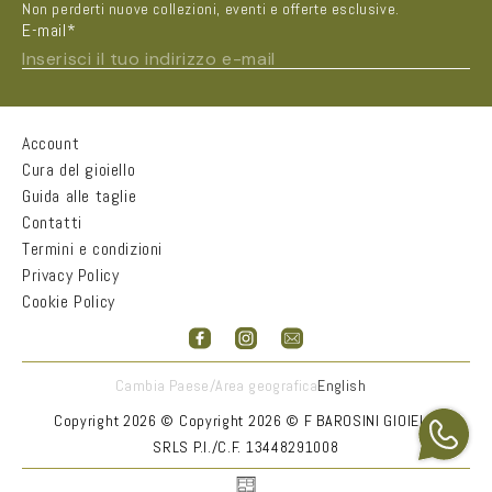
Non perderti nuove collezioni, eventi e offerte esclusive.
E-mail*
Inserisci il tuo indirizzo e-mail
Account
Nome e Cognome*
Cura del gioiello
Guida alle taglie
Contatti
Città
Termini e condizioni
Privacy Policy
Cookie Policy
Email*
Accetto
informativa sulla privacy
Cambia Paese/Area geografica
English
INVIA
Copyright 2026 ©
Copyright 2026 © F BAROSINI GIOIELLI
SRLS P.I./C.F. 13448291008