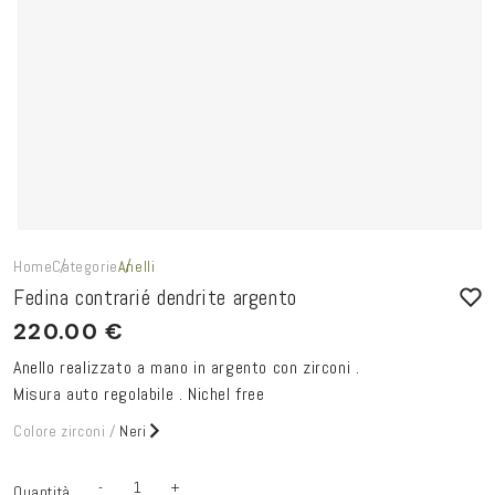
Home
Categorie
Anelli
Fedina contrarié dendrite argento
220.00 €
Anello realizzato a mano in argento con zirconi .
Misura auto regolabile . Nichel free
Colore zirconi /
Neri
Variante
Neri
Avvisami
-
+
Quantità
Quantità
Diminuisci
Aumenta
esaurita