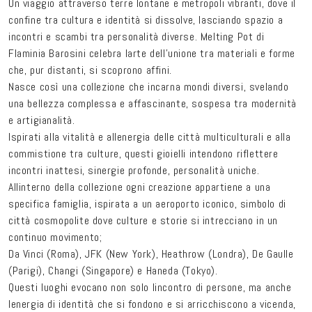
Un viaggio attraverso terre lontane e metropoli vibranti, dove il
confine tra cultura e identità si dissolve, lasciando spazio a
incontri e scambi tra personalità diverse. Melting Pot di
Flaminia Barosini celebra larte dell’unione tra materiali e forme
che, pur distanti, si scoprono affini.
Nasce così una collezione che incarna mondi diversi, svelando
una bellezza complessa e affascinante, sospesa tra modernità
e artigianalità.
Ispirati alla vitalità e allenergia delle città multiculturali e alla
commistione tra culture, questi gioielli intendono riflettere
incontri inattesi, sinergie profonde, personalità uniche.
Allinterno della collezione ogni creazione appartiene a una
specifica famiglia, ispirata a un aeroporto iconico, simbolo di
città cosmopolite dove culture e storie si intrecciano in un
continuo movimento;
Da Vinci (Roma), JFK (New York), Heathrow (Londra), De Gaulle
(Parigi), Changi (Singapore) e Haneda (Tokyo).
Questi luoghi evocano non solo lincontro di persone, ma anche
lenergia di identità che si fondono e si arricchiscono a vicenda,