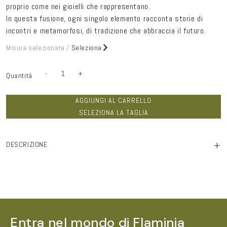
proprio come nei gioielli che rappresentano.
In questa fusione, ogni singolo elemento racconta storie di
incontri e metamorfosi, di tradizione che abbraccia il futuro.
Misura selezionata /
Seleziona
-
+
Quantità
Quantità
Diminuisci
Aumenta
quantità
quantità
per
per
Chevalière
Chevalière
AGGIUNGI AL CARRELLO
da
da
vinci
vinci
SELEZIONA LA TAGLIA
black
black
argento
argento
+
DESCRIZIONE
Entra nel mondo di Flaminia