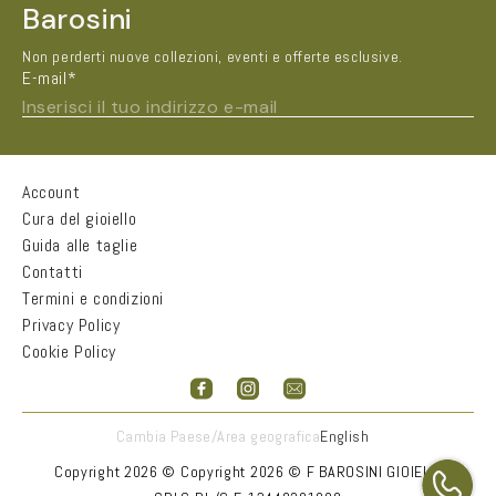
Barosini
Non perderti nuove collezioni, eventi e offerte esclusive.
E-mail*
Inserisci il tuo indirizzo e-mail
Account
Nome e Cognome*
Cura del gioiello
Guida alle taglie
Contatti
Città
Termini e condizioni
Privacy Policy
Cookie Policy
Email*
Accetto
informativa sulla privacy
Cambia Paese/Area geografica
English
INVIA
Copyright 2026 ©
Copyright 2026 © F BAROSINI GIOIELLI