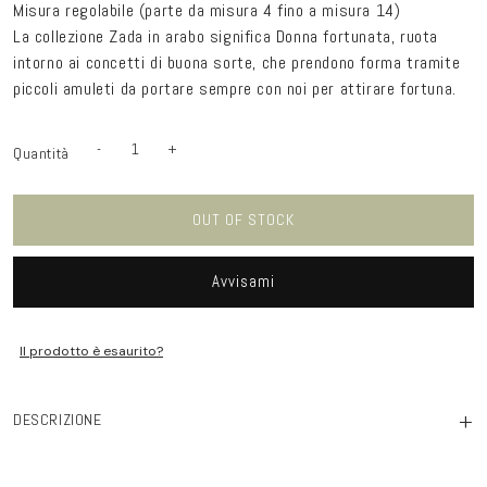
Misura regolabile (parte da misura 4 fino a misura 14)
La collezione Zada in arabo significa Donna fortunata, ruota
intorno ai concetti di buona sorte, che prendono forma tramite
piccoli amuleti da portare sempre con noi per attirare fortuna.
-
+
Quantità
Quantità
Diminuisci
Aumenta
quantità
quantità
per
per
Chevalière
Chevalière
V
V
OUT OF STOCK
zada
zada
luxury
luxury
argento
argento
Avvisami
Il prodotto è esaurito?
+
DESCRIZIONE