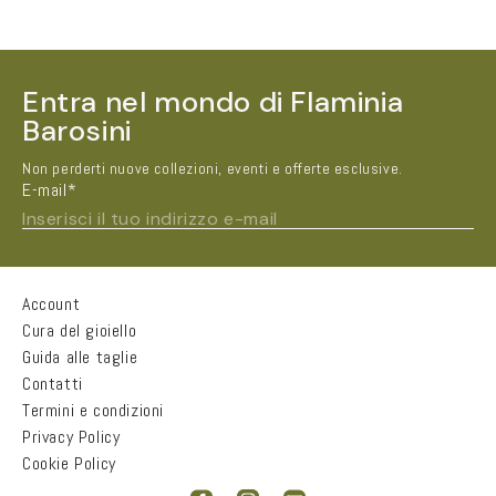
Entra nel mondo di Flaminia
Barosini
Non perderti nuove collezioni, eventi e offerte esclusive.
E-mail*
Inserisci il tuo indirizzo e-mail
Account
Nome e Cognome*
Cura del gioiello
Guida alle taglie
Contatti
Città
Termini e condizioni
Privacy Policy
Cookie Policy
Email*