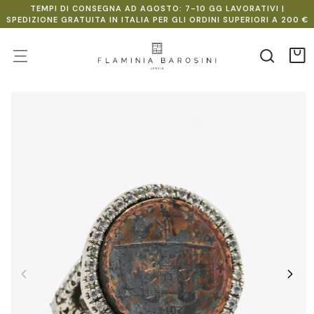
Vai
TEMPI DI CONSEGNA AD AGOSTO: 7-10 GG LAVORATIVI |
direttamente
SPEDIZIONE GRATUITA IN ITALIA PER GLI ORDINI SUPERIORI A 200 €
ai contenuti
Carr
Passa alle
informazioni
sul
prodotto