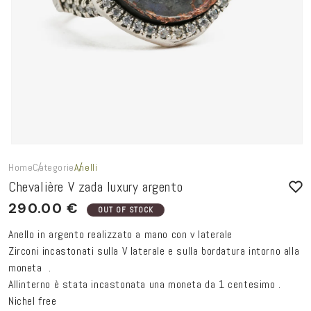
Home
Categorie
Anelli
Chevalière V zada luxury argento
PREZZO
290.00 €
OUT OF STOCK
DI
Anello in argento realizzato a mano con v laterale
LISTINO
Zirconi incastonati sulla V laterale e sulla bordatura intorno alla
moneta .
Allinterno è stata incastonata una moneta da 1 centesimo .
Nichel free