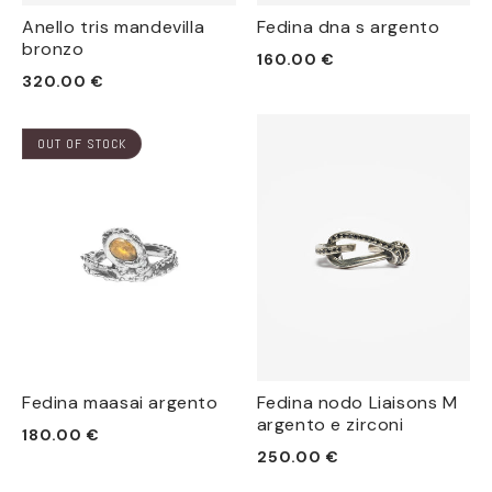
Anello tris mandevilla
Fedina dna s argento
bronzo
Prezzo
160.00 €
Prezzo
320.00 €
di
di
listino
listino
OUT OF STOCK
Fedina maasai argento
Fedina nodo Liaisons M
argento e zirconi
Prezzo
180.00 €
Prezzo
250.00 €
di
di
listino