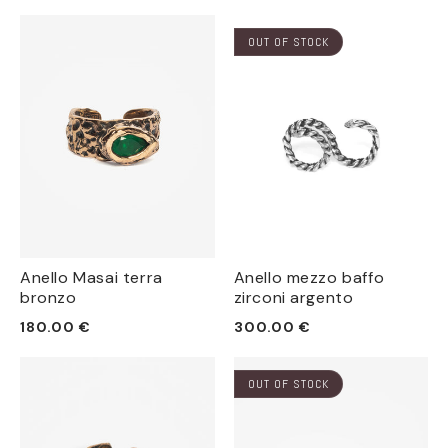
di
di
listino
listino
OUT OF STOCK
Anello Masai terra
Anello mezzo baffo
bronzo
zirconi argento
Prezzo
Prezzo
180.00 €
300.00 €
di
di
listino
listino
OUT OF STOCK