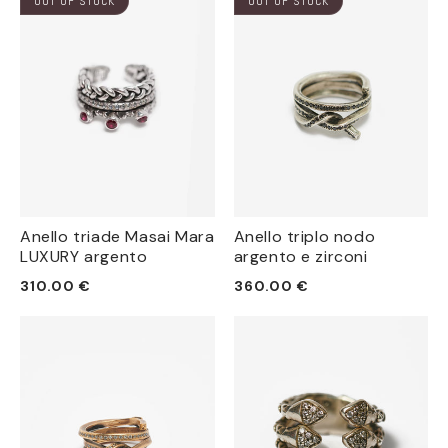
OUT OF STOCK
OUT OF STOCK
Anello triade Masai Mara
Anello triplo nodo
LUXURY argento
argento e zirconi
Prezzo
Prezzo
310.00 €
360.00 €
di
di
listino
listino