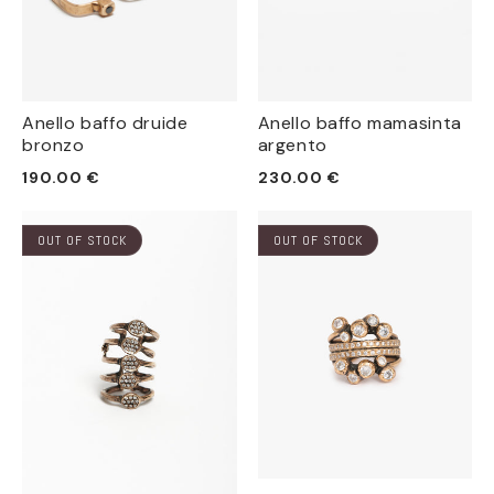
Anello baffo druide
Anello baffo mamasinta
bronzo
argento
Prezzo
Prezzo
190.00 €
230.00 €
di
di
listino
listino
OUT OF STOCK
OUT OF STOCK