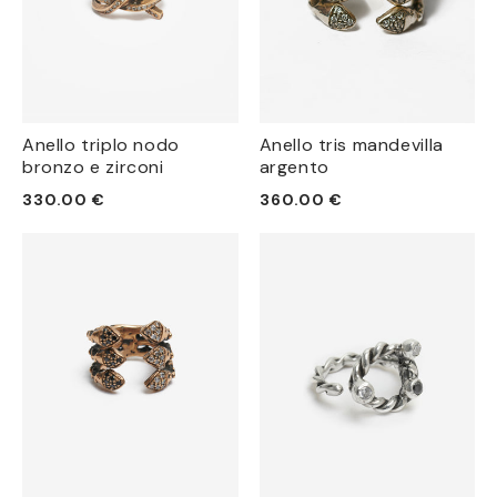
Anello triplo nodo
Anello tris mandevilla
bronzo e zirconi
argento
Prezzo
Prezzo
330.00 €
360.00 €
di
di
listino
listino