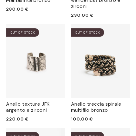
Mamasinta bronzo
wanderlust bronzo e
zirconi
Prezzo
280.00 €
Prezzo
230.00 €
di
di
listino
listino
OUT OF STOCK
OUT OF STOCK
Anello texture JFK
Anello treccia spirale
argento e zirconi
multifilo bronzo
Prezzo
Prezzo
220.00 €
100.00 €
di
di
listino
listino