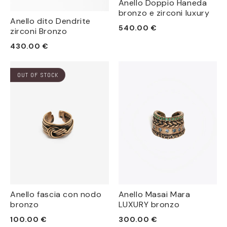
Anello Doppio Haneda
bronzo e zirconi luxury
Anello dito Dendrite
Prezzo
540.00 €
zirconi Bronzo
di
Prezzo
430.00 €
listino
di
listino
OUT OF STOCK
Anello fascia con nodo
Anello Masai Mara
bronzo
LUXURY bronzo
Prezzo
Prezzo
100.00 €
300.00 €