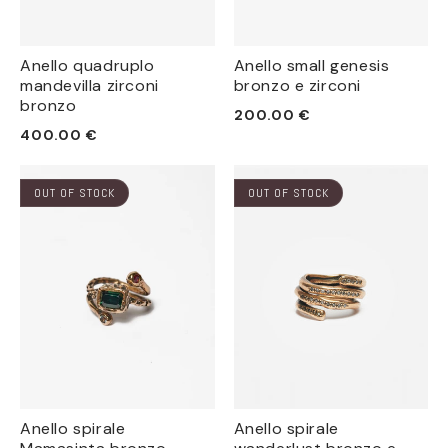
Anello quadruplo
Anello small genesis
mandevilla zirconi
bronzo e zirconi
bronzo
Prezzo
200.00 €
Prezzo
400.00 €
di
di
listino
listino
OUT OF STOCK
OUT OF STOCK
Anello spirale
Anello spirale