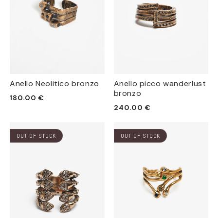
Anello Neolitico bronzo
Anello picco wanderlust
bronzo
Prezzo
180.00 €
Prezzo
240.00 €
di
di
listino
listino
OUT OF STOCK
OUT OF STOCK