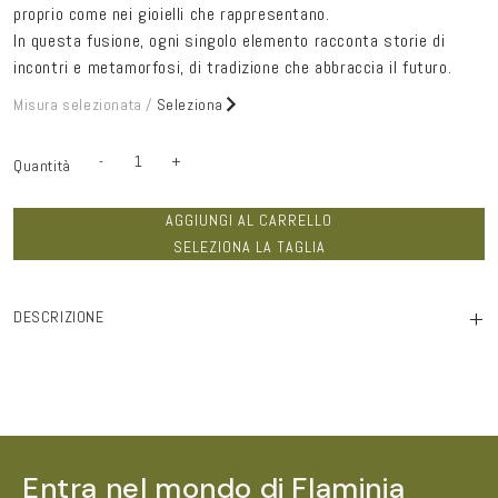
proprio come nei gioielli che rappresentano.
In questa fusione, ogni singolo elemento racconta storie di
incontri e metamorfosi, di tradizione che abbraccia il futuro.
Misura selezionata /
Seleziona
-
+
Quantità
Quantità
Diminuisci
Aumenta
quantità
quantità
per
per
Chevalière
Chevalière
AGGIUNGI AL CARRELLO
doppio
doppio
haneda
haneda
SELEZIONA LA TAGLIA
black
black
bronzo
bronzo
zirconi
zirconi
+
DESCRIZIONE
Entra nel mondo di Flaminia