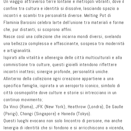
Un viaggio attraverso terre lontane e metropoli vibranti, dove il
confine tra cultura e identità si dissolve, lasciando spazio a
incontri e scambi tra personalità diverse. Melting Pot di
Flaminia Barosini celebra larte dell’unione tra materiali e forme
che, pur distanti, si scoprono affini.
Nasce così una collezione che incarna mondi diversi, svelando
una bellezza complessa e affascinante, sospesa tra modernità
e artigianalità.
Ispirati alla vitalità e allenergia delle città multiculturali e alla
commistione tra culture, questi gioielli intendono riflettere
incontri inattesi, sinergie profonde, personalità uniche.
Allinterno della collezione ogni creazione appartiene a una
specifica famiglia, ispirata a un aeroporto iconico, simbolo di
città cosmopolite dove culture e storie si intrecciano in un
continuo movimento;
Da Vinci (Roma), JFK (New York), Heathrow (Londra), De Gaulle
(Parigi), Changi (Singapore) e Haneda (Tokyo).
Questi luoghi evocano non solo lincontro di persone, ma anche
lenergia di identità che si fondono e si arricchiscono a vicenda,