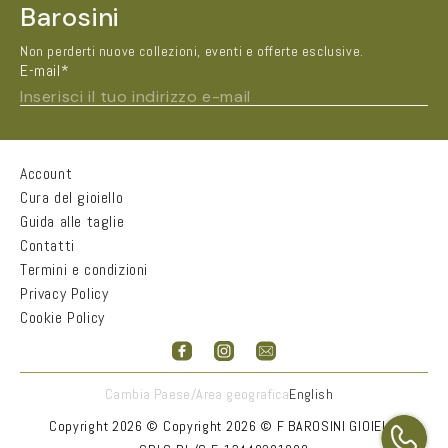
Barosini
Non perderti nuove collezioni, eventi e offerte esclusive.
E-mail*
Inserisci il tuo indirizzo e-mail
Account
Nome e Cognome*
Cura del gioiello
Guida alle taglie
Contatti
Città
Termini e condizioni
Privacy Policy
Cookie Policy
Email*
Accetto
informativa sulla privacy
Cambia Paese/Area geografica
English
INVIA
Copyright 2026 ©
Copyright 2026 © F BAROSINI GIOIELLI