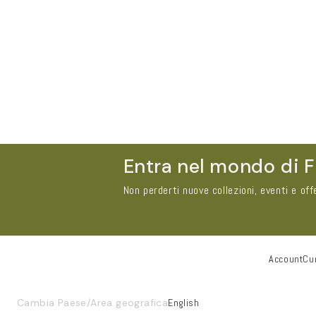
Entra nel mondo di F
Non perderti nuove collezioni, eventi e off
Account
Cur
Nome e Cognome*
Cambia Paese/Area geografica
English