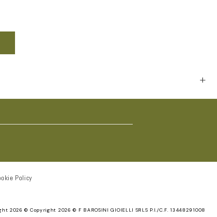
nta
tità
hi
e
k
zo
ni
+
okie Policy
ght 2026 ©
Copyright 2026 © F BAROSINI GIOIELLI SRLS P.I./C.F. 13448291008