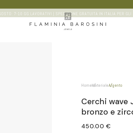
OSTO: 7-10 GG LAVORATIVI | SPEDIZIONE GRATUITA IN ITALIA PER GLI 
Home
Materiale
Argento
Cerchi wave 
bronzo e zirc
Prezzo
450.00 €
di