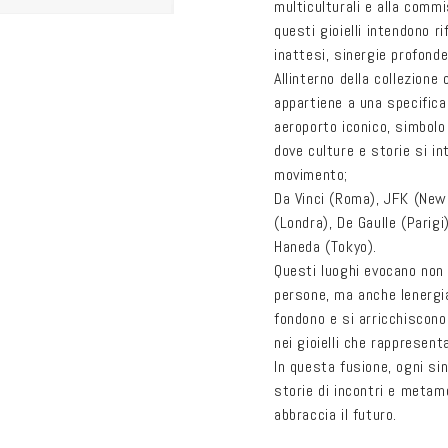
multiculturali e alla commi
questi gioielli intendono ri
inattesi, sinergie profonde
Allinterno della collezione
appartiene a una specifica 
aeroporto iconico, simbolo
dove culture e storie si in
movimento;
Da Vinci (Roma), JFK (New
(Londra), De Gaulle (Parigi
Haneda (Tokyo).
Questi luoghi evocano non 
persone, ma anche lenergia
fondono e si arricchiscono
nei gioielli che rappresent
In questa fusione, ogni s
storie di incontri e metamo
abbraccia il futuro.