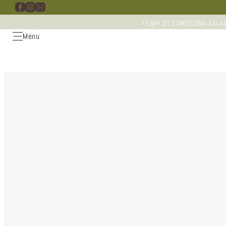
Vai
direttamente
ai contenuti
TEMPI DI CONSEGNA AD AG
Menu
Passa alle
informazioni
sul
prodotto