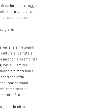
a di carbonio ultraleggeri
r
cche in bronzo e zirconi
e
ella fusione a cera
a
g
o giallo.
e
o
e lontane e metropoli
g
a cultura e identità si
 a incontri e scambi tra
r
g Pot di Flaminia
a
’unione tra materiali e
f
 scoprono affini.
i
 che incarna mondi
ezza complessa e
c
 modernità e
a
nergia delle città