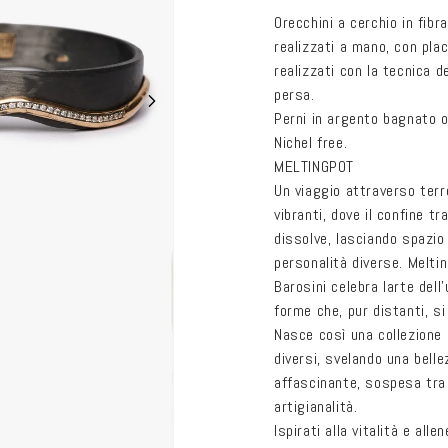
listino
Orecchini a cerchio in fibr
realizzati a mano, con pla
realizzati con la tecnica d
persa.
Perni in argento bagnato or
Nichel free.
MELTINGPOT
Un viaggio attraverso terr
vibranti, dove il confine tr
dissolve, lasciando spazio
personalità diverse. Meltin
Barosini celebra larte dell
forme che, pur distanti, si
Nasce così una collezione
diversi, svelando una bell
affascinante, sospesa tra
artigianalità.
Ispirati alla vitalità e alle