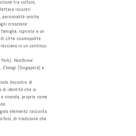
stione tra culture,
flettere incontri
, personalità uniche.
 ogni creazione
famiglia, ispirata a un
 di città cosmopolite
trecciano in un continuo
 York), Heathrow
), Changi (Singapore) e
solo lincontro di
 di identità che si
 a vicenda, proprio come
ano.
ingolo elemento racconta
rfosi, di tradizione che