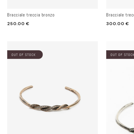
Bracciale treccia bronzo
Bracciale trec
Prezzo
Prezzo
250.00 €
300.00 €
di
di
listino
listino
OUT OF STOCK
OUT OF STOC