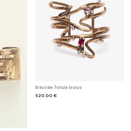
Bracciale Trotula bronzo
Prezzo
520.00 €
di
listino