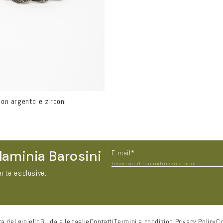
son argento e zirconi
laminia Barosini
E-mail*
Inserisci il tuo indirizzo e-mail
erte esclusive.
a del gioiello
Guida alle taglie
Contatti
Termini e condizioni
Privacy Policy
Co