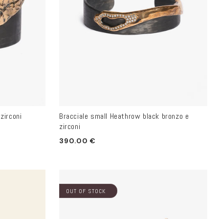
r
e
a
g
e
o
g
zirconi
Bracciale small Heathrow black bronzo e
r
zirconi
a
Prezzo
390.00 €
f
di
i
listino
c
OUT OF STOCK
a