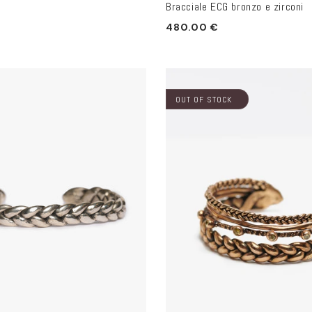
Bracciale ECG bronzo e zirconi
Prezzo
480.00 €
di
listino
OUT OF STOCK