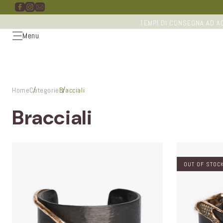
Vai
direttamente
ai contenuti
TEMPI DI CONSEGNA AD AG
Menu
Home
Categorie
Bracciali
Bracciali
OUT OF STOC