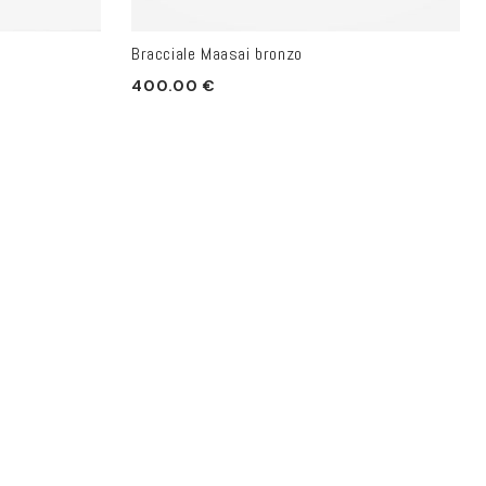
Bracciale Maasai bronzo
Prezzo
400.00 €
di
listino