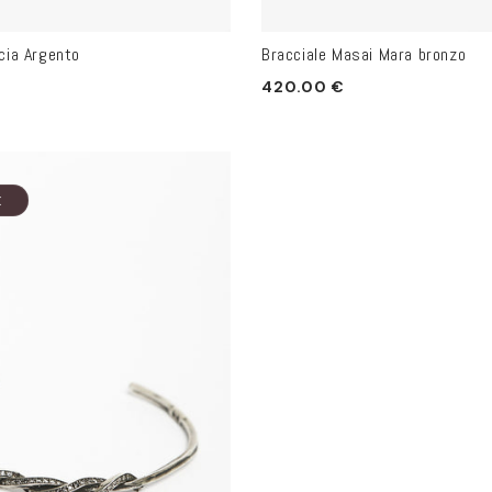
cia Argento
Bracciale Masai Mara bronzo
Prezzo
420.00 €
di
listino
K