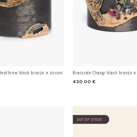
Heathrow black bronzo e zirconi
Bracciale Changi black bronzo e 
Prezzo
430.00 €
di
listino
OUT OF STOCK