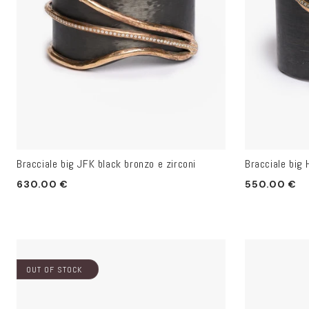
Bracciale big JFK black bronzo e zirconi
Bracciale big 
Prezzo
Prezzo
630.00 €
550.00 €
di
di
listino
listino
OUT OF STOCK