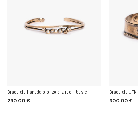
Bracciale Haneda bronzo e zirconi basic
Bracciale JFK 
Prezzo
Prezzo
290.00 €
300.00 €
di
di
listino
listino