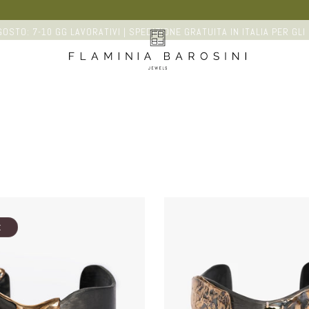
OSTO: 7-10 GG LAVORATIVI | SPEDIZIONE GRATUITA IN ITALIA PER GLI 
K