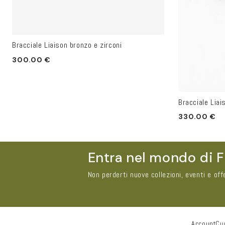
Bracciale Liaison bronzo e zirconi
Prezzo
300.00 €
di
listino
Bracciale Liai
Prezzo
330.00 €
di
listino
Entra nel mondo di F
Non perderti nuove collezioni, eventi e off
Account
Cur