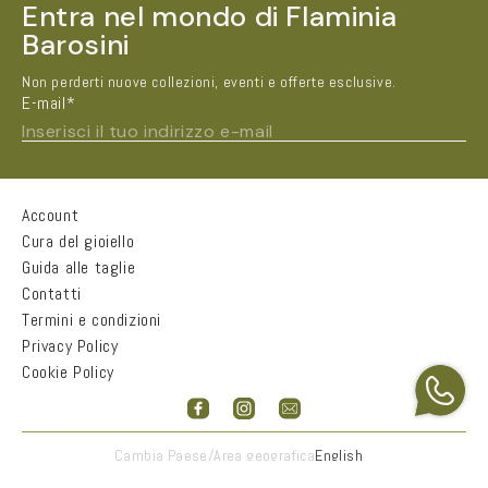
Entra nel mondo di Flaminia
Barosini
Non perderti nuove collezioni, eventi e offerte esclusive.
E-mail*
Inserisci il tuo indirizzo e-mail
Account
Nome e Cognome*
Cura del gioiello
Guida alle taglie
Contatti
Città
Termini e condizioni
Privacy Policy
Cookie Policy
Email*
Accetto
informativa sulla privacy
Cambia Paese/Area geografica
English
INVIA