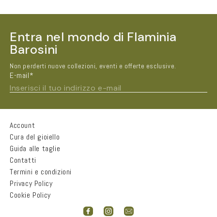
Entra nel mondo di Flaminia
Barosini
Non perderti nuove collezioni, eventi e offerte esclusive.
E-mail*
Inserisci il tuo indirizzo e-mail
Account
Nome e Cognome*
Cura del gioiello
Guida alle taglie
Contatti
Città
Termini e condizioni
Privacy Policy
Cookie Policy
Email*