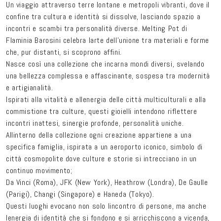
Un viaggio attraverso terre lontane e metropoli vibranti, dove il
confine tra cultura e identità si dissolve, lasciando spazio a
incontri e scambi tra personalità diverse. Melting Pot di
Flaminia Barosini celebra larte dell’unione tra materiali e forme
che, pur distanti, si scoprono affini.
Nasce così una collezione che incarna mondi diversi, svelando
una bellezza complessa e affascinante, sospesa tra modernità
e artigianalità.
Ispirati alla vitalità e allenergia delle città multiculturali e alla
commistione tra culture, questi gioielli intendono riflettere
incontri inattesi, sinergie profonde, personalità uniche.
Allinterno della collezione ogni creazione appartiene a una
specifica famiglia, ispirata a un aeroporto iconico, simbolo di
città cosmopolite dove culture e storie si intrecciano in un
continuo movimento;
Da Vinci (Roma), JFK (New York), Heathrow (Londra), De Gaulle
(Parigi), Changi (Singapore) e Haneda (Tokyo).
Questi luoghi evocano non solo lincontro di persone, ma anche
lenergia di identità che si fondono e si arricchiscono a vicenda,