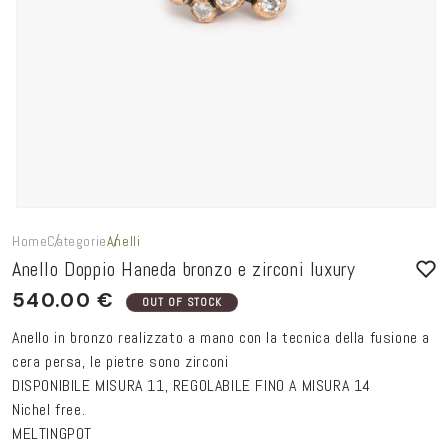
Home
Categorie
Anelli
Anello Doppio Haneda bronzo e zirconi luxury
PREZZO
540.00 €
OUT OF STOCK
DI
Anello in bronzo realizzato a mano con la tecnica della fusione a
LISTINO
cera persa, le pietre sono zirconi
DISPONIBILE MISURA 11, REGOLABILE FINO A MISURA 14
Nichel free.
MELTINGPOT