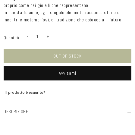
proprio come nei gioielli che rappresentano.
In questa fusione, ogni singolo elemento racconta storie di
incontri e metamorfosi, di tradizione che abbraccia il futuro.
-
+
Quantità
Quantità
Diminuisci
Aumenta
quantità
quantità
per
per
Anello
Anello
Doppio
Doppio
OUT OF STOCK
Haneda
Haneda
bronzo
bronzo
e
e
zirconi
zirconi
Avvisami
luxury
luxury
Il prodotto è esaurito?
+
DESCRIZIONE